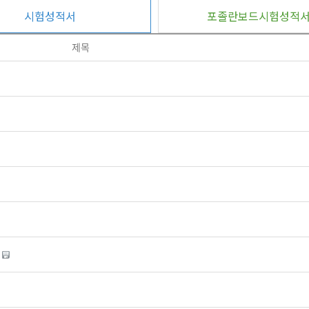
시험성적서
포졸란보드시험성적
제목
.