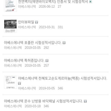
천연벽지(에덴바이오벽지) 인증서 및 시험성적서
야베스에너텍
2026-06-12
27
인터뷰파일
야베스에너텍
2023-03-31
331
야베스에너텍 포졸란 시험성적서입니다.
야베스에너텍
2019-03-05
292
야베스에너텍 특허증입니다.
야베스에너텍
2019-03-05
257
야베스에너텍 천혜토고순도게르마늄(핵종) 시험성적서입니다.
야베스에너텍
2019-03-05
346
야베스에너텍 온수 난방용 바닥패널 시험성적서입니다.
야베스에너텍
2020-03-18
346