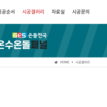
시공순서
시공갤러리
자료실
시공문의
HOME
시공갤러리