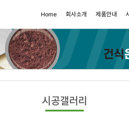
Home
회사소개
제품안내
시공갤러리