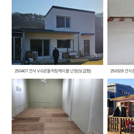
250407 건식 V.G온돌히팅케이블 난방(보급형)
250328 건