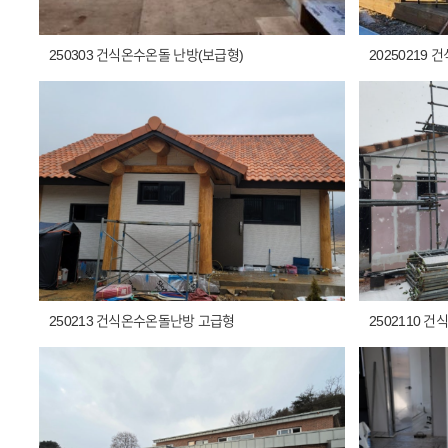
250303 건식온수온돌 난방(보급형)
20250219
250213 건식온수온돌난방 고급형
2502110 