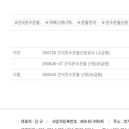
#건식온수온돌
# 야베스에너텍
# 온돌천국
# 온수온돌난방
이전
250725 건식온수온돌난방공사 (고급형)
-
250626~27 건식온수온돌 난방(보급형)
다음
250625 건식온수온돌 난방(보급형)
대표자 : 김 규
사업자등록번호 : 408-81-99045
주소 : 
l
l