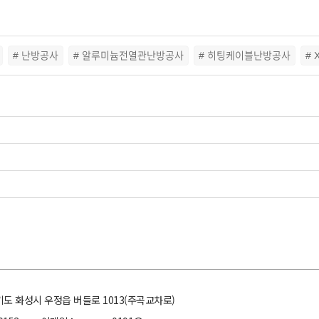
# 난방공사
# 알루미늄전열관난방공사
# 히팅케이블난방공사
#
경기도 화성시 우정읍 버들로 1013(주곡교차로)