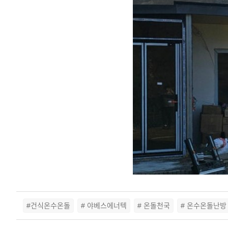
#건식온수온돌
# 야베스에너텍
# 온돌천국
# 온수온돌난방