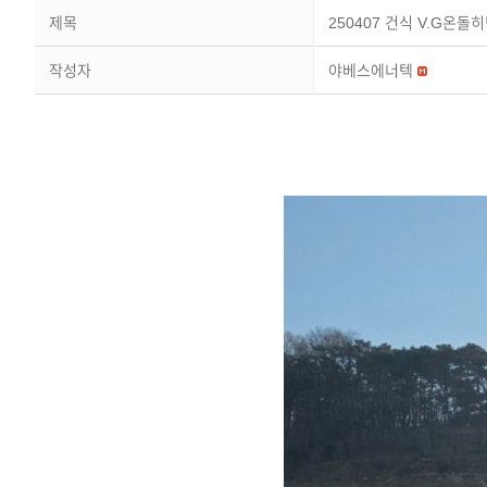
제목
250407 건식 V.G온
작성자
야베스에너텍