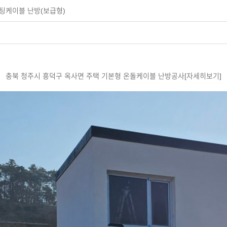
돌히팅케이블 난방(보급형)
충북 청주시 흥덕구 옥사면 주택 기본형 온돌케이블 난방공사[자세히보기]