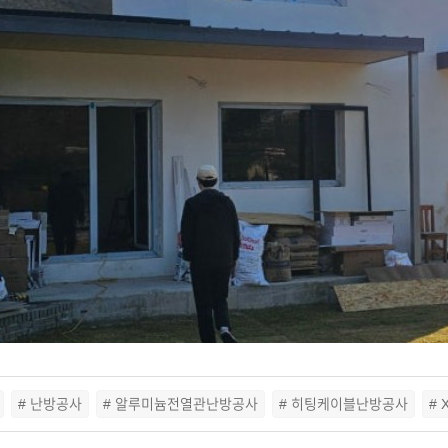
# 난방공사
# 알루미늄전열관난방공사
# 히팅케이블난방공사
#