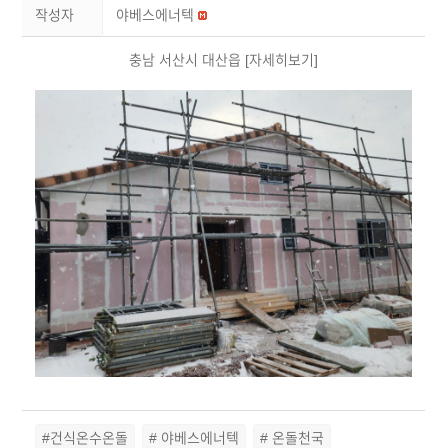
작성자
야베스에너텍
충남 서산시 대산읍 [자세히보기]
#건식온수온돌
# 야베스에너텍
# 온돌천국