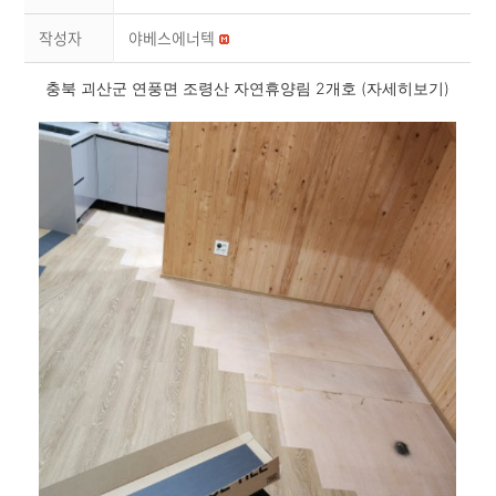
작성자
야베스에너텍
충북 괴산군 연풍면 조령산 자연휴양림 2개호 (자세히보기)