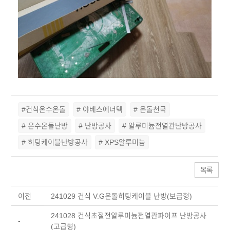
#건식온수온돌
# 야베스에너텍
# 온돌천국
# 온수온돌난방
# 난방공사
# 알루미늄전열관난방공사
# 히팅케이블난방공사
# XPS알루미늄
목록
이전
241029 건식 V.G온돌히팅케이블 난방(보급형)
241028 건식초절전알루미늄전열관파이프 난방공사
-
(고급형)