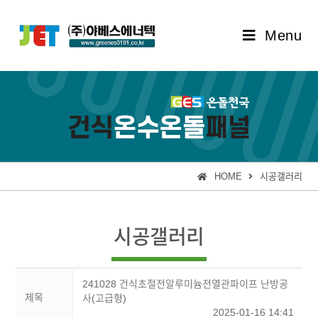
Menu
HOME
시공갤러리
시공갤러리
241028 건식초절전알루미늄전열관파이프 난방공
제목
사(고급형)
2025-01-16 14:41