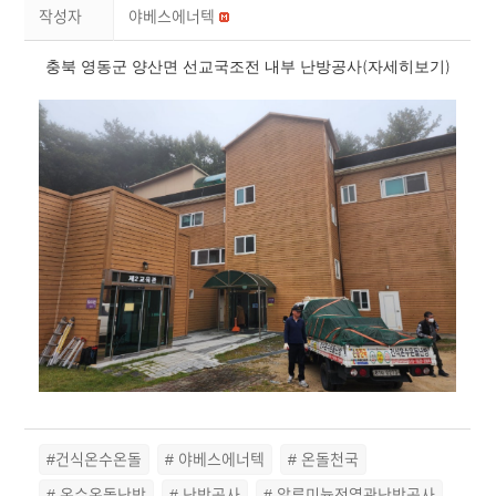
작성자
야베스에너텍
충북 영동군 양산면 선교국조전 내부 난방공사(자세히보기)
#건식온수온돌
# 야베스에너텍
# 온돌천국
# 온수온돌난방
# 난방공사
# 알루미늄전열관난방공사