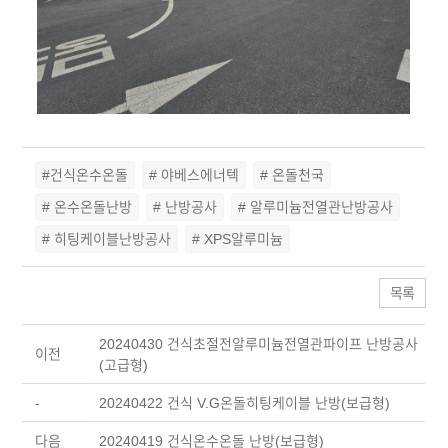
#건식온수온돌
# 야베스에너텍
# 온돌천국
# 온수온돌난방
# 난방공사
# 알루미늄전열관난방공사
# 히팅케이블난방공사
# XPS알루미늄
목록
20240430 건식초절전알루미늄전열관파이프 난방공사
이전
(고급형)
-
20240422 건식 V.G온돌히팅케이블 난방(보급형)
다음
20240419 건식온수온돌 난방(보급형)