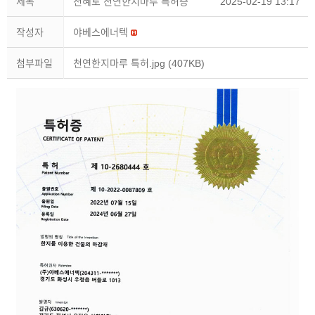
제목
천혜토 천연한지마루 특허증
2025-02-19 13:17
작성자
야베스에너텍
첨부파일
천연한지마루 특허.jpg
(407KB)