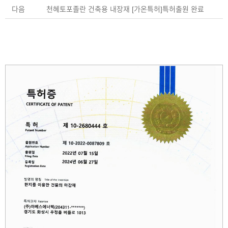
다음
천혜토포졸란 건축용 내장재 [가온특허]특허출원 완료